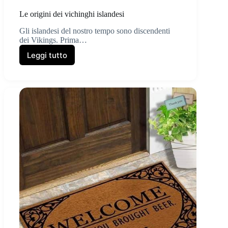
Le origini dei vichinghi islandesi
Gli islandesi del nostro tempo sono discendenti
dei Vikings. Prima…
Leggi tutto
Le
origini
dei
vichinghi
islandesi