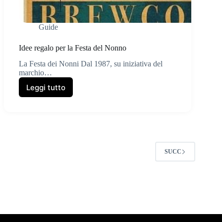
Guide
Idee regalo per la Festa del Nonno
La Festa dei Nonni Dal 1987, su iniziativa del
marchio…
Leggi tutto
Idee
regalo
per
la
Festa
del
Nonno
SUCC