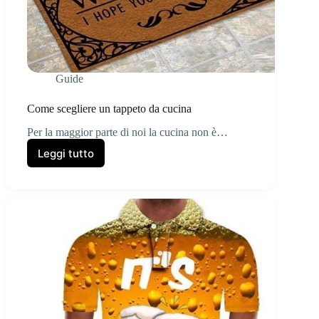
Guide
Come scegliere un tappeto da cucina
Per la maggior parte di noi la cucina non è…
Leggi tutto
Come
scegliere
un
tappeto
da
cucina