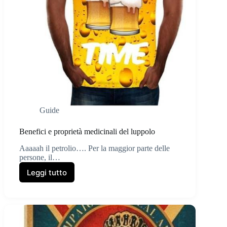
Guide
Benefici e proprietà medicinali del luppolo
Aaaaah il petrolio…. Per la maggior parte delle
persone, il…
Leggi tutto
Benefici
e
proprietà
medicinali
del
luppolo