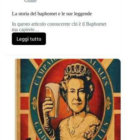
Guide
La storia del baphomet e le sue leggende
In questo articolo conoscerete chi è il Baphomet
ma capirete…
Leggi tutto
La
storia
del
baphomet
e
le
sue
leggende