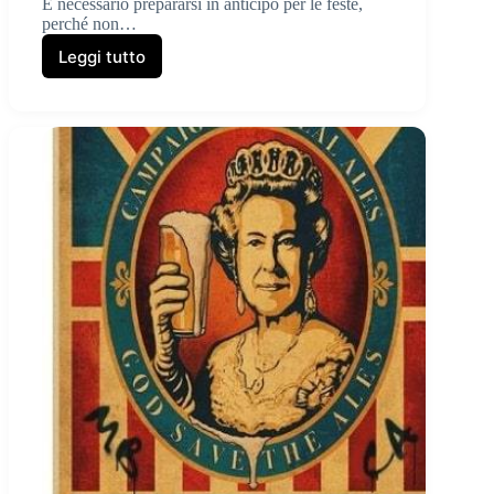
È necessario prepararsi in anticipo per le feste,
perché non…
Leggi tutto
Qual
è
l’idea
migliore
per
un
regalo
originale?