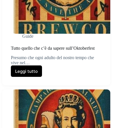
Guide
Tutto quello che c’è da sapere sull’Oktoberfest
Presumo che ogni adulto del nostro tempo che
vive nel…
Leggi tutto
Tutto
quello
che
c’è
da
sapere
sull’Oktoberfest