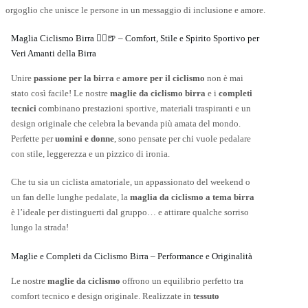
orgoglio che unisce le persone in un messaggio di inclusione e amore.
Maglia Ciclismo Birra 🚴‍♂️🍺 – Comfort, Stile e Spirito Sportivo per
Veri Amanti della Birra
Unire
passione per la birra
e
amore per il ciclismo
non è mai
stato così facile! Le nostre
maglie da ciclismo birra
e i
completi
tecnici
combinano prestazioni sportive, materiali traspiranti e un
design originale che celebra la bevanda più amata del mondo.
Perfette per
uomini e donne
, sono pensate per chi vuole pedalare
con stile, leggerezza e un pizzico di ironia.
Che tu sia un ciclista amatoriale, un appassionato del weekend o
un fan delle lunghe pedalate, la
maglia da ciclismo a tema birra
è l’ideale per distinguerti dal gruppo… e attirare qualche sorriso
lungo la strada!
Maglie e Completi da Ciclismo Birra – Performance e Originalità
Le nostre
maglie da ciclismo
offrono un equilibrio perfetto tra
comfort tecnico e design originale. Realizzate in
tessuto