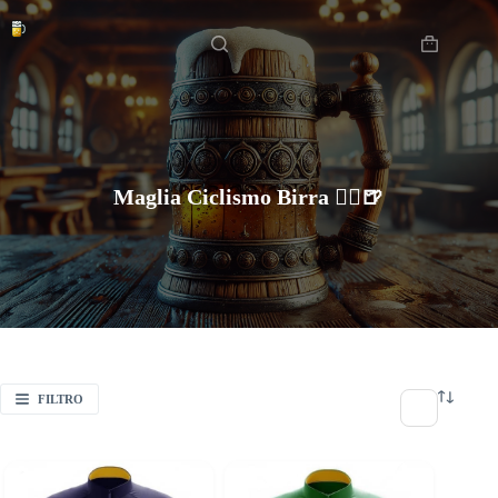
Salta
Home
al
contenuto
Carrello
Maglia Ciclismo Birra 🚴‍♂️🍺
FILTRO