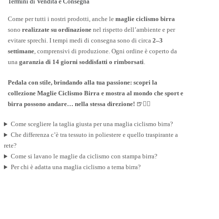
Termini di Vendita e Consegna
Come per tutti i nostri prodotti, anche le
maglie ciclismo birra
sono
realizzate su ordinazione
nel rispetto dell’ambiente e per
evitare sprechi. I tempi medi di consegna sono di circa
2–3
settimane
, comprensivi di produzione. Ogni ordine è coperto da
una
garanzia di 14 giorni soddisfatti o rimborsati
.
Pedala con stile, brindando alla tua passione: scopri la
collezione Maglie Ciclismo Birra e mostra al mondo che sport e
birra possono andare… nella stessa direzione!
🍺🚴‍♂️
Come scegliere la taglia giusta per una maglia ciclismo birra?
Che differenza c’è tra tessuto in poliestere e quello traspirante a
rete?
Come si lavano le maglie da ciclismo con stampa birra?
Per chi è adatta una maglia ciclismo a tema birra?