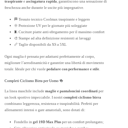
traspirante
e
asciugatura rapida
, garantiscono una sensazione di
freschezza anche durante le uscite più impegnative.
🏁 Tessuto tecnico Coolmax traspirante e leggero
🌞 Protezione UV per le giornate più soleggiate
🧵 Cuciture piatte anti-sfregamento per il massimo comfort
🎨 Stampe ad alta definizione resistenti ai lavaggi
📏 Taglie disponibili da XS a 5XL
Ogni maglia è pensata per adattarsi perfettamente al corpo,
migliorare l’aerodinamicità e garantire una libertà di movimento
totale. Ideale per chi vuole
pedalare con performance e stile
.
Completi Ciclismo Birra per Uomo 🍻
La linea maschile include
maglie e pantaloncini coordinati
per
un look sportivo impeccabile. I nostri
completi ciclismo birra
combinano leggerezza, resistenza e traspirabilità. Perfetti per
allenamenti intensi o gare amatoriali, sono dotati di:
Fondello in
gel 19D Max Plus
per un comfort prolungato;