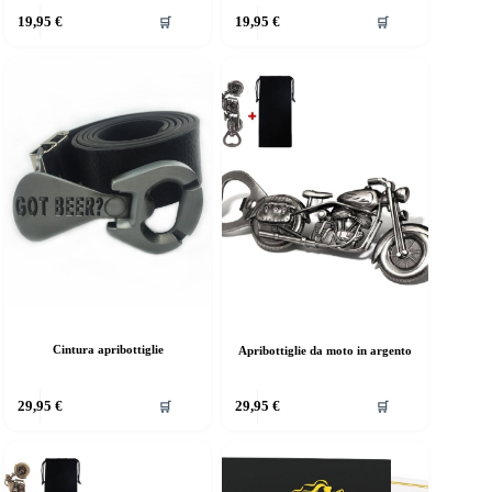
19,95
€
19,95
€
🛒
🛒
Cintura apribottiglie
Apribottiglie da moto in argento
29,95
€
29,95
€
🛒
🛒