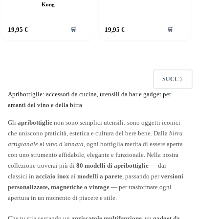
Kong
19,95
€
19,95
€
🛒
🛒
SUCC
Apribottiglie: accessori da cucina, utensili da bar e gadget per
amanti del vino e della birra
Gli
apribottiglie
non sono semplici utensili: sono oggetti iconici
che uniscono praticità, estetica e cultura del bere bene. Dalla
birra
artigianale
al
vino d’annata
, ogni bottiglia merita di essere aperta
con uno strumento affidabile, elegante e funzionale. Nella nostra
collezione troverai più di
80 modelli di apribottiglie
— dai
classici in
acciaio inox
ai
modelli a parete
, passando per
versioni
personalizzate, magnetiche o vintage
— per trasformare ogni
apertura in un momento di piacere e stile.
Che tu stia cercando un
apriscatole multifunzione
, un
gadget da