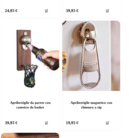
uesto
24,95
€
39,95
€
🛒
🛒
rodotto
a
iù
rianti.
e
pzioni
ossono
ssere
elte
lla
agina
el
rodotto
Apribottiglie da parete con
Apribottiglie magnetico con
canestro da basket
chiusura a zip
39,95
€
19,95
€
🛒
🛒