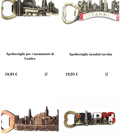
Apribottiglie per i monumenti di
Apribottiglie istanbul turchia
Londra
19,95
€
19,95
€
🛒
🛒