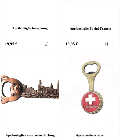
Apribottiglie hong kong
Apribottiglie Parigi Francia
19,95
€
19,95
€
🛒
🛒
Apribottiglie con orsetto di Hong
Apriscatole svizzero