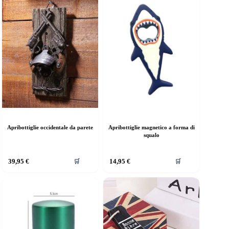
Apribottiglie occidentale da parete
Apribottiglie magnetico a forma di
squalo
Questo
39,95
€
14,95
€
🛒
🛒
prodotto
ha
più
varianti.
Le
opzioni
possono
essere