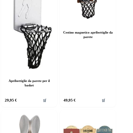
el
del
rodotto
prodotto
Cestino magnetico apribottiglie da
parete
Apribottiglie da parete per il
basket
uesto
Questo
29,95
€
49,95
€
🛒
🛒
rodotto
prodotto
a
ha
iù
più
rianti.
varianti.
e
Le
pzioni
opzioni