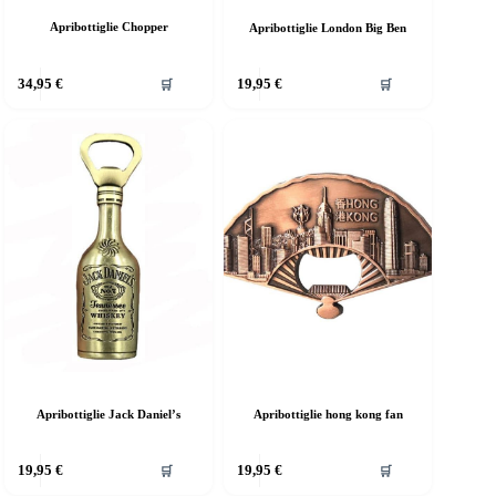
Apribottiglie Chopper
Apribottiglie London Big Ben
uesto
34,95
€
19,95
€
🛒
🛒
rodotto
a
iù
rianti.
e
pzioni
ossono
ssere
elte
lla
agina
el
rodotto
Apribottiglie Jack Daniel’s
Apribottiglie hong kong fan
19,95
€
19,95
€
🛒
🛒