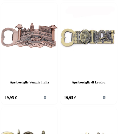
Apribottiglie Venezia Italia
Apribottiglie di Londra
19,95
€
19,95
€
🛒
🛒