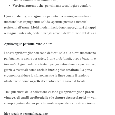
Versioni automatiche
: per chi ama tecnologia e comfort.
Ogni
apribottiglie originale
è pensato per coniugare estetica e
funzionalità: impugnatura solida, apertura precisa e materiali
resistenti all’usura. Molti modelli includono
raccoglitori di tappi
o
magneti
integrati, perfetti per gli amanti dell’ordine e del design.
Apribottiglie per birra, vino e oltre
I nostri
apribottiglie
non sono dedicati solo alla birra: funzionano
perfettamente anche per
sidro, bibite artigianali, acque frizzanti o
limonate
. Ogni modello è testato per garantire durata e precisione,
grazie a materiali come
acciaio inox
e
ghisa smaltata
. La presa
ergonomica riduce lo sforzo, mentre le linee curate li rendono
ideali anche come
oggetti decorativi
per la casa o il locale.
Tra i più amati della collezione ci sono gli
apribottiglie a parete
vintage
, gli
anelli apribottiglie
e le
cinture decapsulatrici
— veri
e propri
gadget da bar
per chi vuole sorprendere con stile e ironia.
Idee regalo e personalizzazione