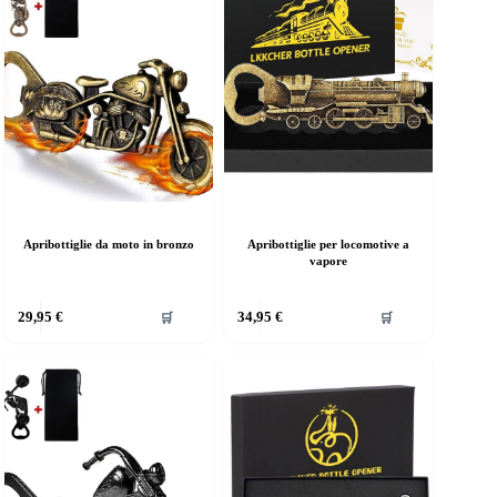
Apribottiglie da moto in bronzo
Apribottiglie per locomotive a
vapore
29,95
€
34,95
€
🛒
🛒