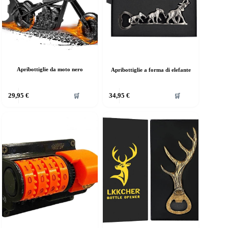
Apribottiglie da moto nero
Apribottiglie a forma di elefante
Questo
29,95
€
34,95
€
🛒
🛒
prodotto
ha
più
varianti.
Le
opzioni
possono
essere
scelte
nella
pagina
del
prodotto