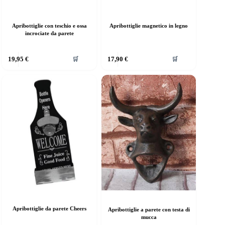
Apribottiglie con teschio e ossa
Apribottiglie magnetico in legno
incrociate da parete
uesto
Questo
19,95
€
17,90
€
🛒
🛒
rodotto
prodotto
a
ha
iù
più
rianti.
varianti.
e
Le
pzioni
opzioni
ossono
possono
ssere
essere
elte
scelte
lla
nella
agina
pagina
el
del
rodotto
prodotto
Apribottiglie da parete Cheers
Apribottiglie a parete con testa di
mucca