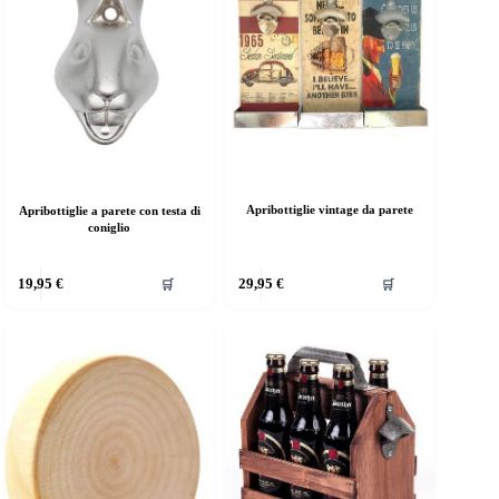
ossono
possono
ssere
essere
elte
scelte
lla
nella
agina
pagina
el
del
rodotto
prodotto
Apribottiglie vintage da parete
Apribottiglie a parete con testa di
coniglio
Questo
19,95
€
29,95
€
🛒
🛒
prodotto
ha
più
varianti.
Le
opzioni
possono
essere
scelte
nella
pagina