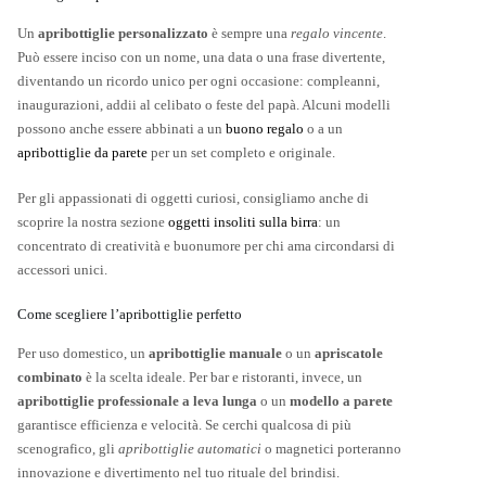
Un
apribottiglie personalizzato
è sempre una
regalo vincente
.
Può essere inciso con un nome, una data o una frase divertente,
diventando un ricordo unico per ogni occasione: compleanni,
inaugurazioni, addii al celibato o feste del papà. Alcuni modelli
possono anche essere abbinati a un
buono regalo
o a un
apribottiglie da parete
per un set completo e originale.
Per gli appassionati di oggetti curiosi, consigliamo anche di
scoprire la nostra sezione
oggetti insoliti sulla birra
: un
concentrato di creatività e buonumore per chi ama circondarsi di
accessori unici.
Come scegliere l’apribottiglie perfetto
Per uso domestico, un
apribottiglie manuale
o un
apriscatole
combinato
è la scelta ideale. Per bar e ristoranti, invece, un
apribottiglie professionale a leva lunga
o un
modello a parete
garantisce efficienza e velocità. Se cerchi qualcosa di più
scenografico, gli
apribottiglie automatici
o magnetici porteranno
innovazione e divertimento nel tuo rituale del brindisi.