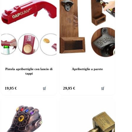
Pistola apribottiglie con lancio di
Apribottiglie a parete
tappi
uesto
19,95
€
29,95
€
🛒
🛒
rodotto
a
iù
rianti.
e
pzioni
ossono
ssere
elte