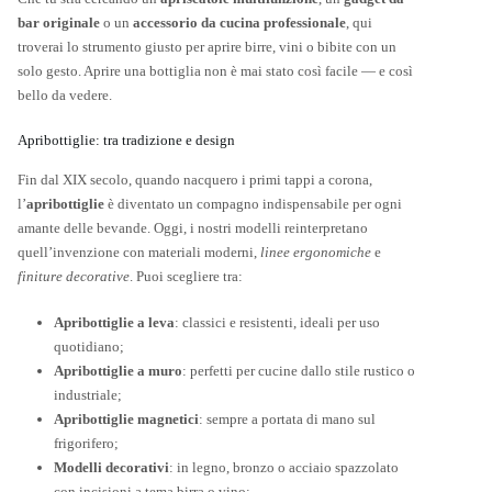
bar originale
o un
accessorio da cucina professionale
, qui
troverai lo strumento giusto per aprire birre, vini o bibite con un
solo gesto. Aprire una bottiglia non è mai stato così facile — e così
bello da vedere.
Apribottiglie: tra tradizione e design
Fin dal XIX secolo, quando nacquero i primi tappi a corona,
l’
apribottiglie
è diventato un compagno indispensabile per ogni
amante delle bevande. Oggi, i nostri modelli reinterpretano
quell’invenzione con materiali moderni,
linee ergonomiche
e
finiture decorative
. Puoi scegliere tra:
Apribottiglie a leva
: classici e resistenti, ideali per uso
quotidiano;
Apribottiglie a muro
: perfetti per cucine dallo stile rustico o
industriale;
Apribottiglie magnetici
: sempre a portata di mano sul
frigorifero;
Modelli decorativi
: in legno, bronzo o acciaio spazzolato
con incisioni a tema birra o vino;