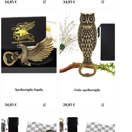
34,95
€
34,95
€
🛒
🛒
Apribottiglie Aquila
Gufo apribottiglie
34,95
€
29,95
€
🛒
🛒