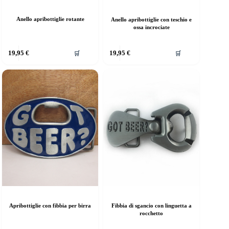
Anello apribottiglie rotante
Anello apribottiglie con teschio e
ossa incrociate
uesto
Questo
19,95
€
19,95
€
🛒
🛒
rodotto
prodotto
a
ha
iù
più
rianti.
varianti.
e
Le
pzioni
opzioni
ossono
possono
ssere
essere
elte
scelte
lla
nella
agina
pagina
el
del
rodotto
prodotto
Apribottiglie con fibbia per birra
Fibbia di sgancio con linguetta a
rocchetto