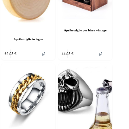
del
prodotto
Apribottiglie per birra vintage
Apribottiglie in legno
69,95
€
44,95
€
🛒
🛒