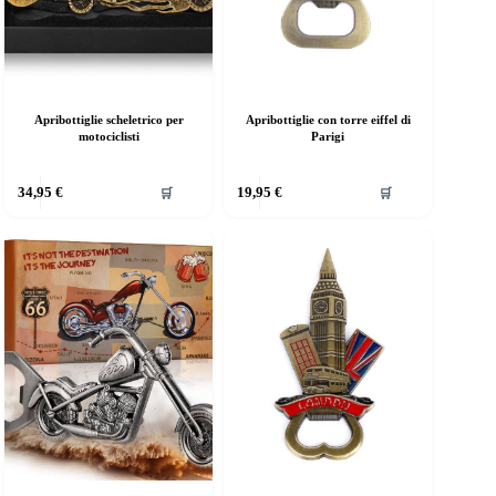
Apribottiglie scheletrico per
Apribottiglie con torre eiffel di
motociclisti
Parigi
34,95
€
19,95
€
🛒
🛒