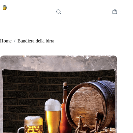
Salta
al
contenuto
Carrello
Home
/
Bandiera della birra