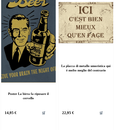
elte
scelte
lla
nella
agina
pagina
el
del
rodotto
prodotto
La placca di metallo umoristica qui
è molto meglio del contrario
Poster La birra fa riposare il
cervello
uesto
Questo
14,95
€
22,95
€
🛒
🛒
rodotto
prodotto
a
ha
iù
più
rianti.
varianti.