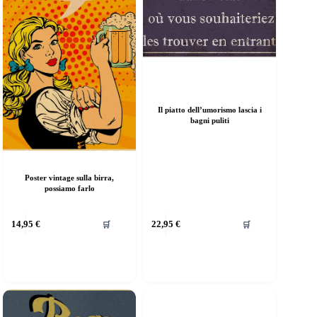
Il piatto dell’umorismo lascia i
bagni puliti
Poster vintage sulla birra,
possiamo farlo
uesto
Questo
14,95
€
22,95
€
🛒
🛒
rodotto
prodotto
a
ha
iù
più
rianti.
varianti.
e
Le
pzioni
opzioni
ossono
possono
ssere
essere