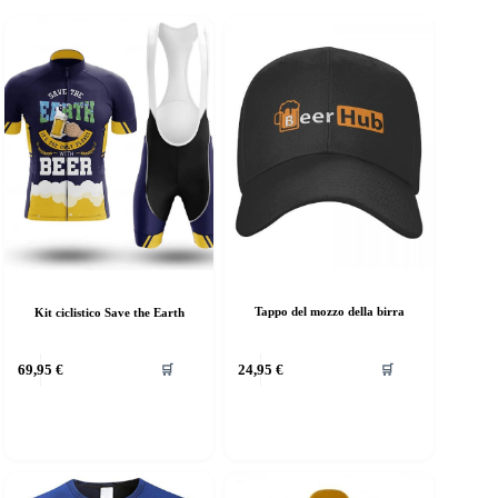
Tappo del mozzo della birra
Kit ciclistico Save the Earth
Questo
69,95
€
24,95
€
🛒
🛒
prodotto
ha
più
varianti.
Le
opzioni
possono