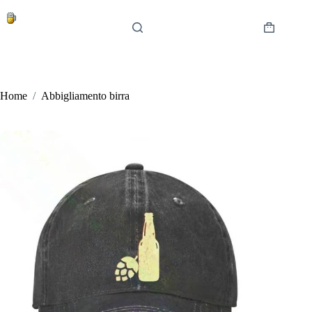
Salta
al
contenuto
Carrello
Home
/
Abbigliamento birra