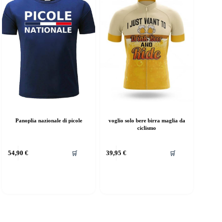
essere
scelte
nella
pagina
del
prodotto
voglio solo bere birra maglia da
Panoplia nazionale di picole
ciclismo
54,90
€
39,95
€
🛒
🛒