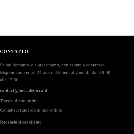
CONTATTO
Se hai domande o suggerimenti, non esitare a contattarci.
Rispondiamo entro 24 ore, dal lunedì al venerdì, dalle 9:00
alle 17:00.
contact@boccalebirra.it
Traccia il mio ordine
Contattaci riguardo al mio ordine
Recensioni dei clienti