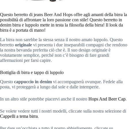
Questo berretto di jeans Beer And Hops offre agli amanti della birra la
possibilità di affrontare la loro passione con stile! Questo berretto in
denim birra e luppolo mette in testa la filosofia della birra! Il look da
birra è a portata di mano!
La birra non sarebbe la stessa senza il nostro amato luppolo. Questo
berretto
originale
vi presenta i due inseparabili compagni che rendono
la nostra bevanda preferita ciò che è. Il suo design originale è
volutamente semplice, perché non c’è bisogno di fare grandi
affermazioni per farsi capire.
Bottiglia di birra e tappo di luppolo
Questo
cappuccio in denim
vi accompagnerà ovunque. Fedele alla
posta, vi proteggerà a lungo dal sole e dalle intemperie.
In un altro stile potrebbe piacervi anche il nostro
Hops And Beer Cap
.
Se volete vedere tutti i nostri modelli, cliccate sulla nostra selezione di
Cappelli a tema birra
.
Per dare un’occhiata a tutto il nostro abbigliamento, cliccate su