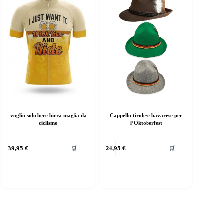
voglio solo bere birra maglia da
Cappello tirolese bavarese per
ciclismo
l’Oktoberfest
Questo
39,95
€
24,95
€
🛒
🛒
prodotto
ha
più
varianti.
Le
opzioni
possono
essere
scelte