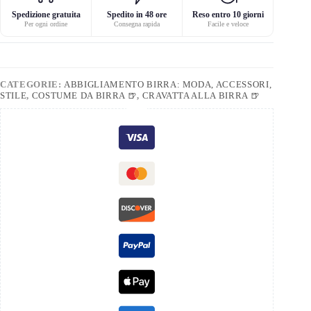
Spedizione gratuita
Spedito in 48 ore
Reso entro 10 giorni
Per ogni ordine
Consegna rapida
Facile e veloce
CATEGORIE:
ABBIGLIAMENTO BIRRA: MODA, ACCESSORI,
STILE
,
COSTUME DA BIRRA 🍺
,
CRAVATTA ALLA BIRRA 🍺