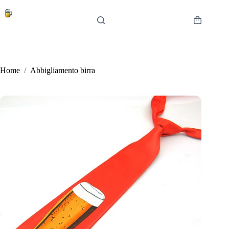
Salta
al
contenuto
Carrello
Home
/
Abbigliamento birra