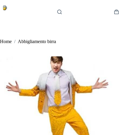
Salta
al
contenuto
Carrello
Home
/
Abbigliamento birra