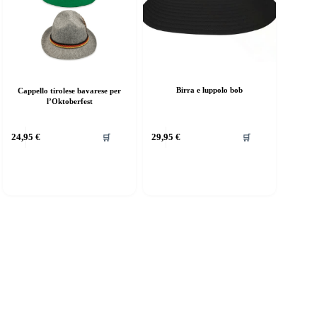
Birra e luppolo bob
Cappello tirolese bavarese per
l’Oktoberfest
uesto
24,95
€
29,95
€
🛒
🛒
rodotto
a
iù
rianti.
e
pzioni
ossono
ssere
elte
lla
agina
el
rodotto