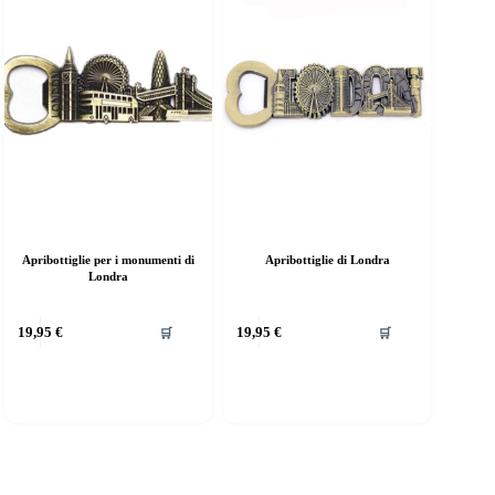
Apribottiglie per i monumenti di
Apribottiglie di Londra
Londra
19,95
€
19,95
€
🛒
🛒