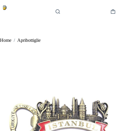
Salta
al
contenuto
Carrello
Home
/
Apribottiglie