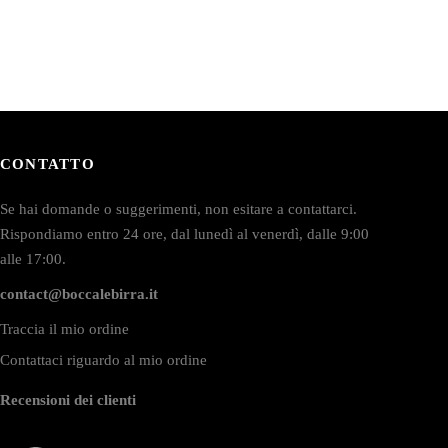
CONTATTO
Se hai domande o suggerimenti, non esitare a contattarci.
Rispondiamo entro 24 ore, dal lunedì al venerdì, dalle 9:00
alle 17:00.
contact@boccalebirra.it
Traccia il mio ordine
Contattaci riguardo al mio ordine
Recensioni dei clienti