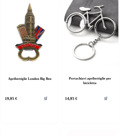
Portachiavi apribottiglie per
Apribottiglie London Big Ben
bicicletta
19,95
€
14,95
€
🛒
🛒