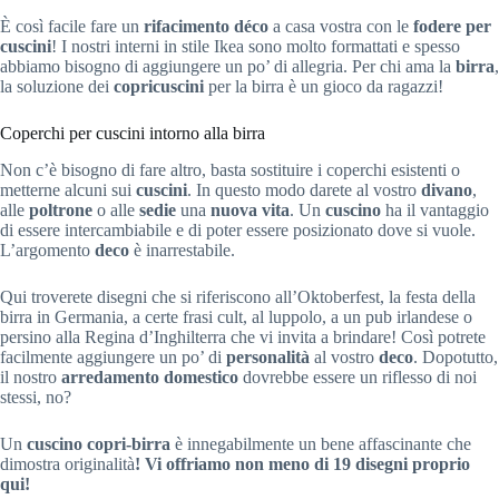
È così facile fare un
rifacimento déco
a casa vostra con le
fodere per
cuscini
! I nostri interni in stile Ikea sono molto formattati e spesso
abbiamo bisogno di aggiungere un po’ di allegria. Per chi ama la
birra
,
la soluzione dei
copricuscini
per la birra è un gioco da ragazzi!
Coperchi per cuscini intorno alla birra
Non c’è bisogno di fare altro, basta sostituire i coperchi esistenti o
metterne alcuni sui
cuscini
. In questo modo darete al vostro
divano
,
alle
poltrone
o alle
sedie
una
nuova vita
. Un
cuscino
ha il vantaggio
di essere intercambiabile e di poter essere posizionato dove si vuole.
L’argomento
deco
è inarrestabile.
Qui troverete disegni che si riferiscono all’Oktoberfest, la festa della
birra in Germania, a certe frasi cult, al luppolo, a un pub irlandese o
persino alla Regina d’Inghilterra che vi invita a brindare! Così potrete
facilmente aggiungere un po’ di
personalità
al vostro
deco
. Dopotutto,
il nostro
arredamento domestico
dovrebbe essere un riflesso di noi
stessi, no?
Un
cuscino copri-birra
è innegabilmente un bene affascinante che
dimostra originalità
! Vi offriamo non meno di
19 disegni
proprio
qui!