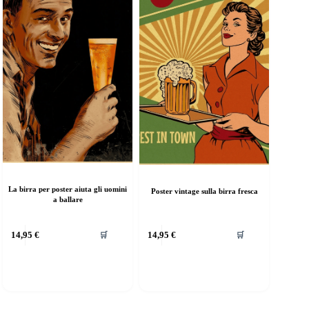
agina
pagina
el
del
rodotto
prodotto
La birra per poster aiuta gli uomini
Poster vintage sulla birra fresca
a ballare
uesto
Questo
14,95
€
14,95
€
🛒
🛒
rodotto
prodotto
a
ha
iù
più
arianti.
varianti.
e
Le
pzioni
opzioni