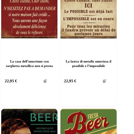
La casa dell’umorismo con
La lastra di metallo umorizza il
targhetta metallica non si presta
possibile e l’impossibile
uesto
Questo
22,95
€
22,95
€
🛒
🛒
rodotto
prodotto
a
ha
iù
più
arianti.
varianti.
e
Le
pzioni
opzioni
ossono
possono
ssere
essere
elte
scelte
ella
nella