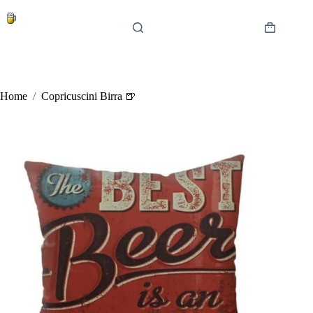
Salta
al
contenuto
Carrello
Home
/
Copricuscini Birra 🍺