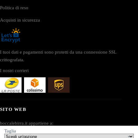
Politica di reso
Acquisti in sicurezza
I tuoi dati e pagamenti sono protetti da una connessione SSL
crittografata.
I nostri corrieri
SITO WEB
boccalebirra.it appartiene a:
Taglia
AV SEO LLC