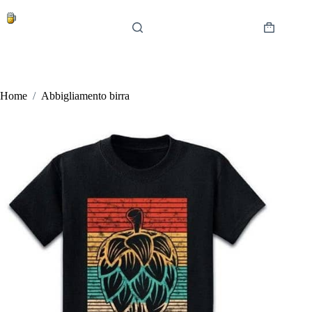
Salta
al
contenuto
Carrello
Home
/
Abbigliamento birra