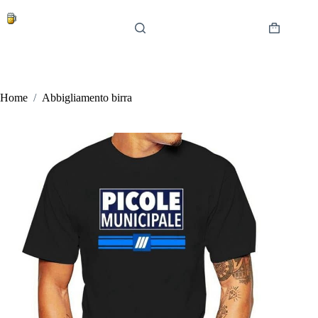
Salta
al
contenuto
Carrello
Home
/
Abbigliamento birra