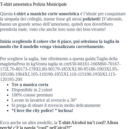
T-shirt umoristica Polizia Municipale
Questa
t-shirt a maniche corte
umoristica
è l’ideale per conquistare
la simpatia dei colleghi, tranne forse gli stessi
poliziotti
! D’altronde,
hanno un grande senso dell’umorismo, quindi non dovrebbero
prenderla male, visto che anche loro sono dei bon-vivants!
Inizia scegliendo il colore che ti piace, poi seleziona la taglia in
modo che il modello venga visualizzato correttamente.
Per scegliere la taglia,
fate riferimento a questa guida:Taglia della
magliettaPeso in kgVostra taglia in cmS50-60161-166M60-70167-
172L70-80173-178XL80-90179-185XXL90-95186-1903XL95-
105186-1904XL105-110190-1955XL110-115190-1956XL115-
120195-200
Tee a manica corta
Disponibile in 2 colori
100% cotone premium
Lavare in lavatrice al rovescio a 30°
Si prega di stirare il rovescio molto delicatamente
“I love the city police! ” inclusa!
Ecco anche un altro modello, la
T-shirt Alcohol isn’t cool? Allora
perché c’è la parola “cool” nell’alcol?!”