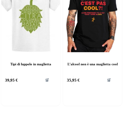
lla
nella
agina
pagina
el
del
rodotto
prodotto
L’alcool non è una maglietta cool
Tipi di luppolo in maglietta
uesto
Questo
39,95
€
35,95
€
🛒
🛒
rodotto
prodotto
a
ha
iù
più
rianti.
varianti.
e
Le
pzioni
opzioni
ossono
possono
ssere
essere
elte
scelte
lla
nella
agina
pagina