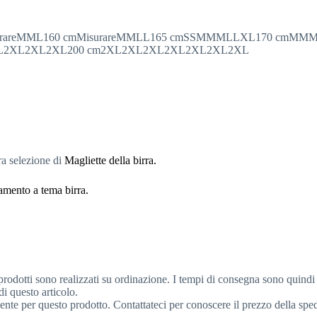
155 cmMisurareMML160 cmMisurareMMLL165 cmSSMMMLLXL17
L2XL2XL2XL200 cm2XL2XL2XL2XL2XL2XL2XL
tra selezione di
Magliette della birra
.
amento a tema birra.
prodotti sono realizzati su ordinazione. I tempi di consegna sono quindi
di questo articolo.
ente per questo prodotto. Contattateci per conoscere il prezzo della sp