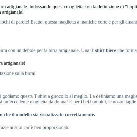
rra artigianale. Indossando questa maglietta con la definizione di “hoptim
 artigianale!
 giochi di parole! Esatto, questa maglietta a maniche corte è per gli aman
birra con un debole per la birra artigianale. Una
T shirt biere
che fornis
a artigianale!
azione sulla birra!
 godiamo questa T-shirt a girocollo al meglio. La definiamo una maglie
rà un’eccellente maglietta da donna! E per i bei bambini, le nostre taglie
odo che il modello sia visualizzato correttamente.
azie ai suoi carrè ben proporzionati.