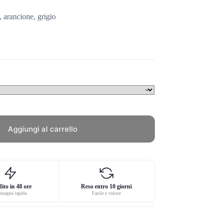
, arancione, grigio
Aggiungi al carrello
ito in 48 ore
Reso entro 10 giorni
nsegna rapida
Facile e veloce