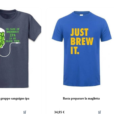
l gruppo sanguigno ipa
Basta preparare la maglietta
Questo
🛒
34,95
€
🛒
prodotto