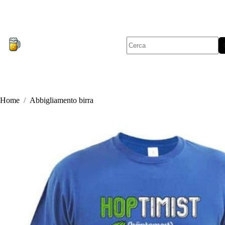
Salta
al
contenuto
Nessun
risultato
Home
/
Abbigliamento birra