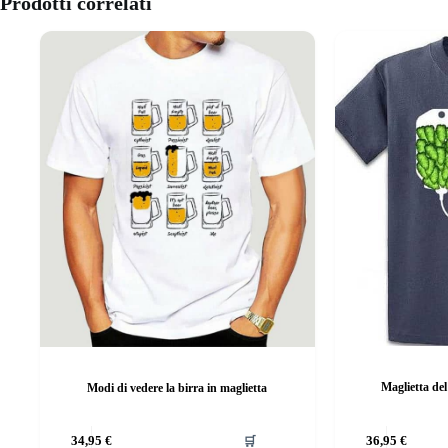
Prodotti correlati
Maglietta de
Modi di vedere la birra in maglietta
Questo
Questo
34,95
€
🛒
36,95
€
prodotto
prodotto