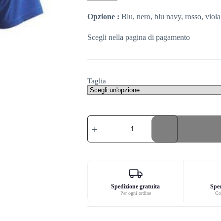
Opzione :
Blu, nero, blu navy, rosso, viola
Scegli nella pagina di pagamento
Taglia
Definizione
di
maglietta
di
hoptimist
quantità
Spedizione gratuita
Sped
Per ogni ordine
Co