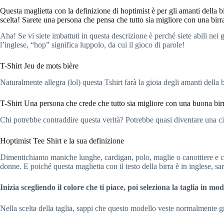
Questa maglietta con la definizione di hoptimist è per gli amanti della bi
scelta! Sarete una persona che pensa che tutto sia migliore con una birra
Aha! Se vi siete imbattuti in questa descrizione è perché siete abili nei
l’inglese, “hop” significa luppolo, da cui il gioco di parole!
T-Shirt Jeu de mots bière
Naturalmente allegra (lol) questa Tshirt farà la gioia degli amanti della 
T-Shirt Una persona che crede che tutto sia migliore con una buona birr
Chi potrebbe contraddire questa verità? Potrebbe quasi diventare una cit
Hoptimist Tee Shirt e la sua definizione
Dimentichiamo maniche lunghe, cardigan, polo, maglie o canottiere e ci
donne. E poiché questa maglietta con il testo della birra è in inglese, sa
Inizia scegliendo il colore che ti piace, poi seleziona la taglia in m
Nella scelta della taglia, sappi che questo modello veste normalmente gr