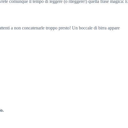
avrete comunque il tempo di leggere (o rileggere!) quella frase magica: È
attenti a non concatenarle troppo presto! Un boccale di birra appare
o.