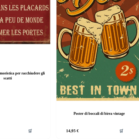
moristica per racchiudere gli
scatti
Poster di boccali di birra vintage
Questo
🛒
14,95
€
🛒
prodotto
ha