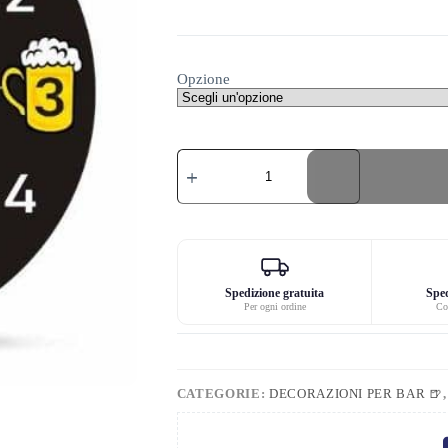
Opzione
Orologio
da
parete
a
ore
di
birra
quantità
Spedizione gratuita
Sped
Per ogni ordine
Co
CATEGORIE:
DECORAZIONI PER BAR 🍺