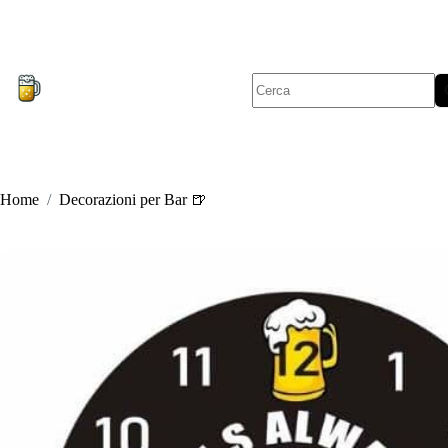
Salta
al
contenuto
Nessun
risultato
Home
/
Decorazioni per Bar 🍺