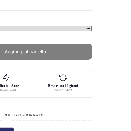
Aggiungi al carrello
ito in 48 ore
Reso entro 10 giorni
nsegna rapida
Facile e veloce
,
OROLOGIO A BIRRA 🍺