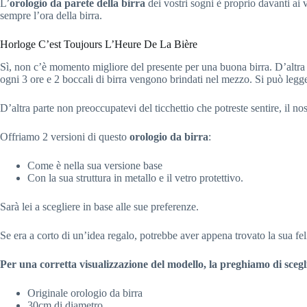
L’
orologio da parete della birra
dei vostri sogni è proprio davanti ai 
sempre l’ora della birra.
Horloge C’est Toujours L’Heure De La Bière
Sì, non c’è momento migliore del presente per una buona birra. D’altra p
ogni 3 ore e 2 boccali di birra vengono brindati nel mezzo. Si può legge
D’altra parte non preoccupatevi del ticchettio che potreste sentire, il no
Offriamo 2 versioni di questo
orologio da birra
:
Come è nella sua versione base
Con la sua struttura in metallo e il vetro protettivo.
Sarà lei a scegliere in base alle sue preferenze.
Se era a corto di un’idea regalo, potrebbe aver appena trovato la sua feli
Per una corretta visualizzazione del modello, la preghiamo di scegli
Originale orologio da birra
30cm di diametro