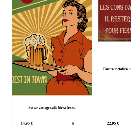
Piastra metallica u
Poster vintage sulla birra fresca
Questo
Questo
14,95
€
🛒
22,95
€
prodotto
prodotto
ha
ha