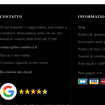
scelte
scelte
nella
nella
pagina
pagina
del
del
CONTATTO
INFORMAZIO
prodotto
prodotto
Se hai domande o suggerimenti, non esitare a
Blog
contattarci. Rispondiamo entro 24 ore, dal
Politica di spediz
lunedì al venerdì, dalle 9:00 alle 17:00.
Informativa sulla 
contact@boccalebirra.it
Politica di reso e
Traccia il mio ordine
Termini di vendita
Contattaci riguardo al mio ordine
Note legali e GD
Recensioni dei clienti
Puoi pagare con