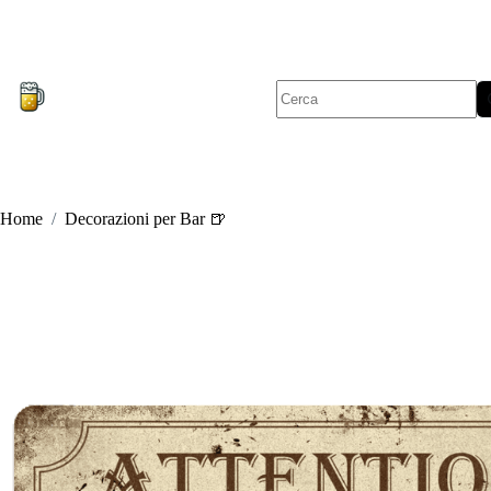
Salta
al
contenuto
Nessun
risultato
Home
/
Decorazioni per Bar 🍺