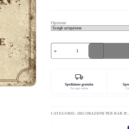
Opzione
Piastra
metallica
umoristica
per
cani
di
pessimo
umore
quantità
Spedizione gratuita
Sped
Per ogni ordine
Co
CATEGORIE:
DECORAZIONI PER BAR 🍺