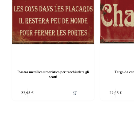
Piastra metallica umoristica per racchiudere gli
Targa da cam
scatti
Questo
Questo
22,95
€
🛒
22,95
€
prodotto
prodotto
ha
ha
più
più
varianti.
varianti.
Le
Le
opzioni
opzioni
possono
possono
essere
essere