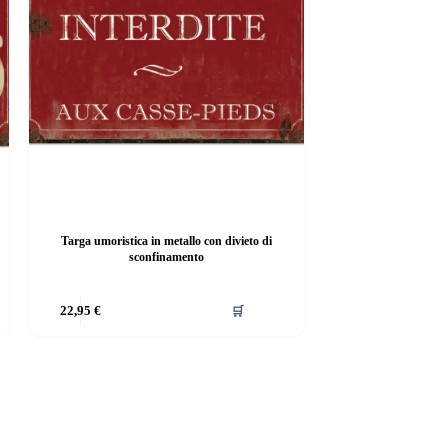
Targa umoristica in metallo con divieto di
sconfinamento
Questo
22,95
€
🛒
prodotto
ha
più
varianti.
Le
opzioni
possono
essere