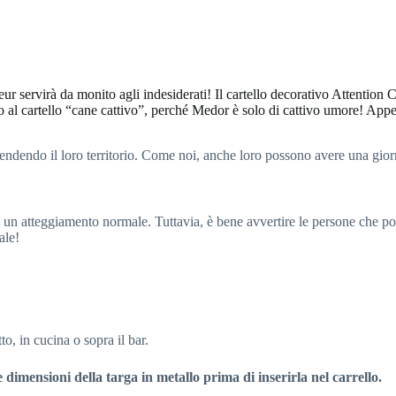
r servirà da monito agli indesiderati! Il cartello decorativo Attentio
to al cartello “cane cattivo”, perché Medor è solo di cattivo umore! App
fendendo il loro territorio. Come noi, anche loro possono avere una gior
un atteggiamento normale. Tuttavia, è bene avvertire le persone che po
ale!
to, in cucina o sopra il bar.
e dimensioni della targa in metallo prima di inserirla nel carrello.