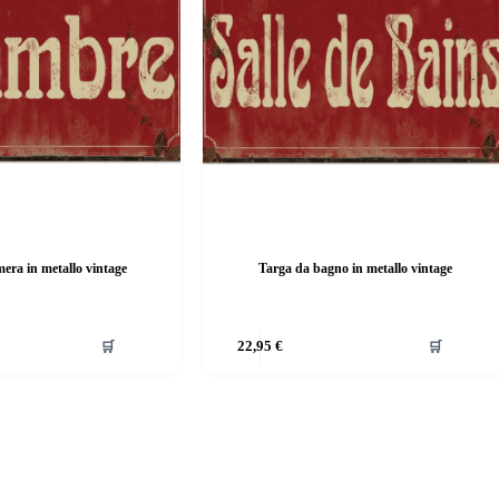
era in metallo vintage
Targa da bagno in metallo vintage
Questo
🛒
22,95
€
🛒
prodotto
ha
più
varianti.
Le
opzioni
possono
essere