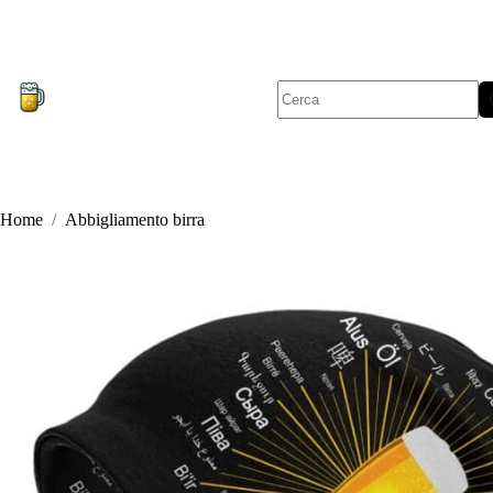
Salta
al
contenuto
Nessun
risultato
Home
/
Abbigliamento birra