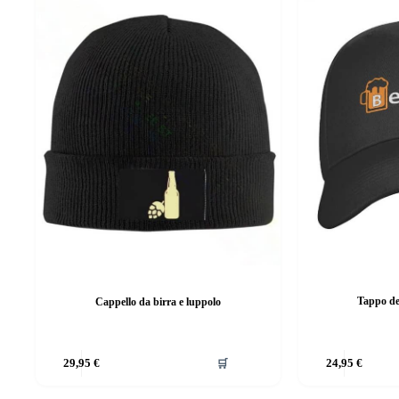
Tappo de
Cappello da birra e luppolo
Questo
29,95
€
🛒
24,95
€
prodotto
ha
più