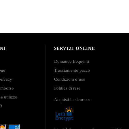
NI
SERVIZI ONLINE
Domande frequenti
ione
Tracciamento pacco
privacy
Condizioni d’uso
 rimborso
Politica di reso
 e utilizzo
Acquisti in sicurezza
PR