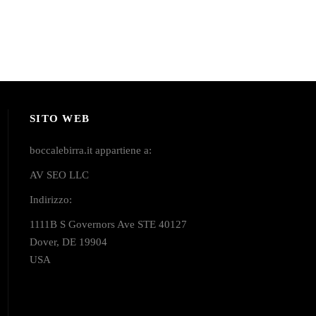
SITO WEB
boccalebirra.it appartiene a:
AV SEO LLC
Indirizzo:
1111B S Governors Ave STE 40127
Dover, DE 19904
USA