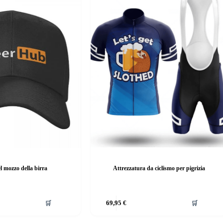
l mozzo della birra
Attrezzatura da ciclismo per pigrizia
🛒
69,95
€
🛒