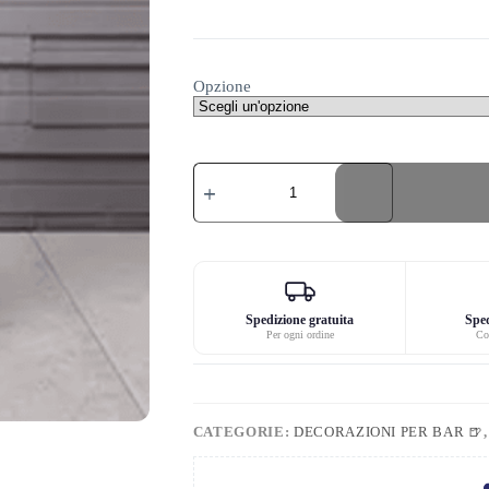
Opzione
Tavolo
da
bar
quantità
Spedizione gratuita
Sped
Per ogni ordine
Co
CATEGORIE:
DECORAZIONI PER BAR 🍺