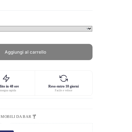
Aggiungi al carrello
ito in 48 ore
Reso entro 10 giorni
nsegna rapida
Facile e veloce
,
MOBILI DA BAR 🍸