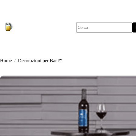
Salta
al
contenuto
Nessun
risultato
Home
/
Decorazioni per Bar 🍺