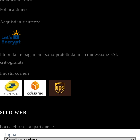
Politica di reso
Acquisti in sicurezza
I tuoi dati e pagamenti sono protetti da una connessione SSL
crittografata.
I nostri corrieri
SITO WEB
boccalebirra.it appartiene a:
Taglia
AV SEO LLC