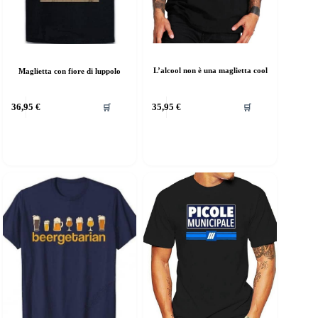
L’alcool non è una maglietta cool
Maglietta con fiore di luppolo
uesto
Questo
36,95
€
35,95
€
🛒
🛒
rodotto
prodotto
a
ha
iù
più
rianti.
varianti.
e
Le
pzioni
opzioni
ossono
possono
ssere
essere
elte
scelte
lla
nella
agina
pagina
el
del
rodotto
prodotto