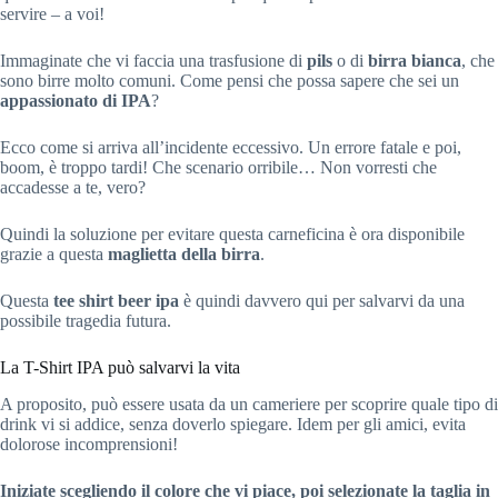
servire – a voi!
Immaginate che vi faccia una trasfusione di
pils
o di
birra bianca
, che
sono birre molto comuni. Come pensi che possa sapere che sei un
appassionato di IPA
?
Ecco come si arriva all’incidente eccessivo. Un errore fatale e poi,
boom, è troppo tardi! Che scenario orribile… Non vorresti che
accadesse a te, vero?
Quindi la soluzione per evitare questa carneficina è ora disponibile
grazie a questa
maglietta della birra
.
Questa
tee shirt beer ipa
è quindi davvero qui per salvarvi da una
possibile tragedia futura.
La T-Shirt IPA può salvarvi la vita
A proposito, può essere usata da un cameriere per scoprire quale tipo di
drink vi si addice, senza doverlo spiegare. Idem per gli amici, evita
dolorose incomprensioni!
Iniziate scegliendo il colore che vi piace, poi selezionate la taglia in