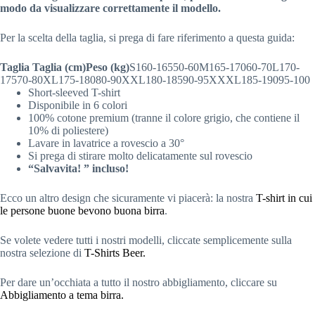
modo da visualizzare correttamente il modello.
Per la scelta della taglia,
si prega di fare riferimento a questa guida:
Taglia
Taglia (cm)
Peso (kg)
S160-16550-60M165-17060-70L170-
17570-80XL175-18080-90XXL180-18590-95XXXL185-19095-100
Short-sleeved T-shirt
Disponibile in 6 colori
100% cotone premium (tranne il colore grigio, che contiene il
10% di poliestere)
Lavare in lavatrice a rovescio a 30°
Si prega di stirare molto delicatamente sul rovescio
“Salvavita! ” incluso!
Ecco un altro design che sicuramente vi piacerà: la nostra
T-shirt in cui
le persone buone bevono buona birra
.
Se volete vedere tutti i nostri modelli, cliccate semplicemente sulla
nostra selezione di
T-Shirts Beer
.
Per dare un’occhiata a tutto il nostro abbigliamento, cliccare su
Abbigliamento a tema birra.