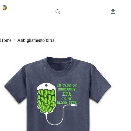
Salta
al
contenuto
Carrello
Home
/
Abbigliamento birra