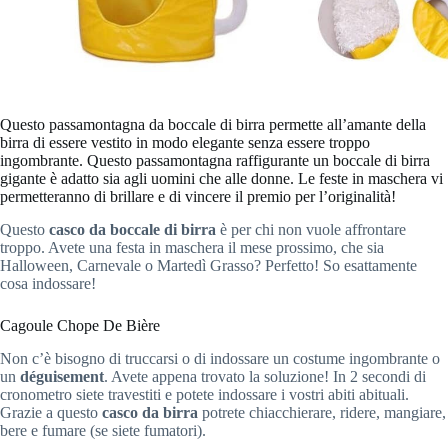
Questo passamontagna da boccale di birra permette all’amante della
birra di essere vestito in modo elegante senza essere troppo
ingombrante. Questo passamontagna raffigurante un boccale di birra
gigante è adatto sia agli uomini che alle donne. Le feste in maschera vi
permetteranno di brillare e di vincere il premio per l’originalità!
Questo
casco da boccale di birra
è per chi non vuole affrontare
troppo. Avete una festa in maschera il mese prossimo, che sia
Halloween, Carnevale o Martedì Grasso? Perfetto! So esattamente
cosa indossare!
Cagoule Chope De Bière
Non c’è bisogno di truccarsi o di indossare un costume ingombrante o
un
déguisement
. Avete appena trovato la soluzione! In 2 secondi di
cronometro siete travestiti e potete indossare i vostri abiti abituali.
Grazie a questo
casco da birra
potrete chiacchierare, ridere, mangiare,
bere e fumare (se siete fumatori).