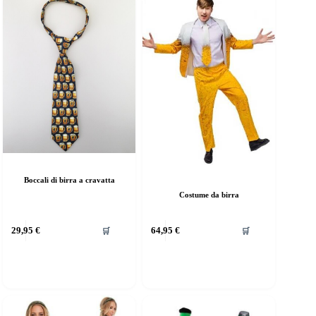
Boccali di birra a cravatta
Costume da birra
Questo
29,95
€
64,95
€
🛒
🛒
prodotto
ha
più
varianti.
Le
opzioni
possono