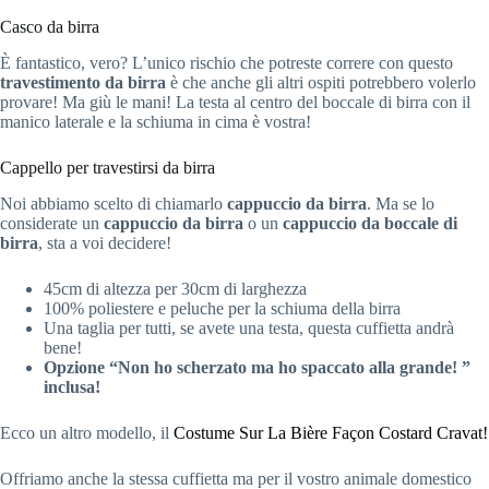
Casco da birra
È fantastico, vero? L’unico rischio che potreste correre con questo
travestimento da birra
è che anche gli altri ospiti potrebbero volerlo
provare! Ma giù le mani! La testa al centro del boccale di birra con il
manico laterale e la schiuma in cima è vostra!
Cappello per travestirsi da birra
Noi abbiamo scelto di chiamarlo
cappuccio da birra
. Ma se lo
considerate un
cappuccio da birra
o un
cappuccio da boccale di
birra
, sta a voi decidere!
45cm di altezza per 30cm di larghezza
100% poliestere e peluche per la schiuma della birra
Una taglia per tutti, se avete una testa, questa cuffietta andrà
bene!
Opzione “Non ho scherzato ma ho spaccato alla grande! ”
inclusa!
Ecco un altro modello, il
Costume Sur La Bière Façon Costard Cravat!
Offriamo anche la stessa cuffietta ma per il vostro animale domestico