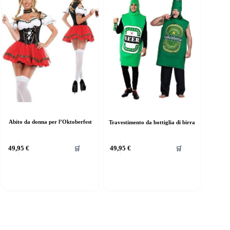
essere
scelte
nella
pagina
del
prodotto
Abito da donna per l’Oktoberfest
Travestimento da bottiglia di birra
uesto
Questo
49,95
€
49,95
€
🛒
🛒
rodotto
prodotto
a
ha
iù
più
rianti.
varianti.
e
Le
pzioni
opzioni
ossono
possono
ssere
essere
elte
scelte