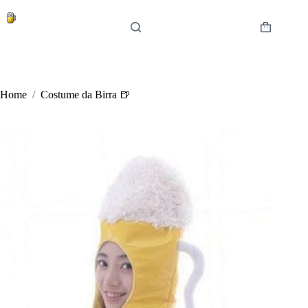
Salta
al
contenuto
Carrello
Home
/
Costume da Birra 🍺