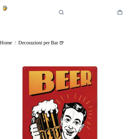
Salta
al
contenuto
Carrello
Home
/
Decorazioni per Bar 🍺