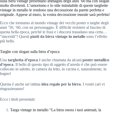
sulla birra vintage presentano immagini degli anni ’60 ma con slogan
molto divertenti. L’umorismo e lo stile inimitabile di queste targhette
vintage in metallo le rendono una decorazione da parete perfetta e
originale. Appese al muro, la vostra decorazione murale sarà perfetta!
Ecco che torniamo al mondo vintage dei vecchi poster o targhe degli
anni ’50, ’60, con un personaggio. È difficile resistere al fascino di
questa bella epoca, perché le frasi e i discorsi trasudano una certa…
“sincerità”! Questi
piatti da birra vintage in metallo
sono l’effetto
più bello.
Targhe con slogan sulla birra d’epoca
Una
targhetta d’epoca
è anche chiamata da alcuni
poster metallico
d’epoca
. Il bello di questo tipo di oggetto d’arredo è che può essere
collocato in salotto, in camera da letto, in cucina e, naturalmente, in
bagno!
Questa è anche un’ottima
idea regalo per la birra
. I vostri cari vi
ringrazieranno!
Ecco i titoli presentati:
Targa vintage in metallo “La birra onora i tuoi antenati, la