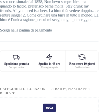
sesso occasionale dal 1858, Non bevo sempre birra ma
quando lo faccio, preferisco berne molta! Stay drunk my
friends, All you need is a beer, La birra ti fa vedere doppio… e
sentire single! 2, Come ordinare una birra in tutto il mondo, La
birra è l’unica ragione per cui mi sveglio ogni pomeriggio
Scegli nella pagina di pagamento
Spedizione gratuita
Spedito in 48 ore
Reso entro 10 giorni
Per ogni ordine
Consegna rapida
Facile e veloce
CATEGORIE:
DECORAZIONI PER BAR 🍺
,
PIASTRA PER
BIRRA 🍺