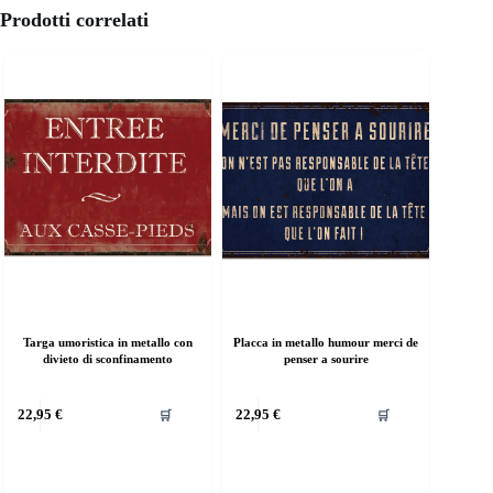
Prodotti correlati
Targa umoristica in metallo con
Placca in metallo humour merci de
divieto di sconfinamento
penser a sourire
uesto
Questo
22,95
€
22,95
€
🛒
🛒
rodotto
prodotto
a
ha
iù
più
rianti.
varianti.