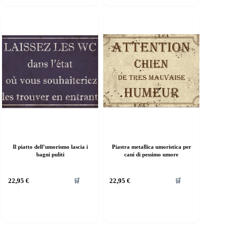
e
Le
pzioni
opzioni
ossono
possono
ssere
essere
elte
scelte
lla
nella
agina
pagina
el
del
rodotto
prodotto
Il piatto dell’umorismo lascia i
Piastra metallica umoristica per
bagni puliti
cani di pessimo umore
uesto
Questo
22,95
€
22,95
€
🛒
🛒
rodotto
prodotto
a
ha
iù
più
rianti.
varianti.
e
Le
pzioni
opzioni